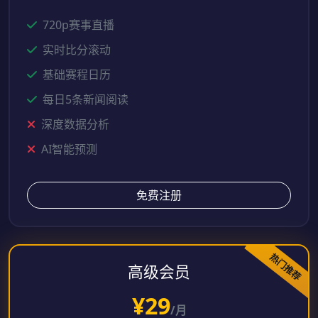
720p赛事直播
实时比分滚动
基础赛程日历
每日5条新闻阅读
深度数据分析
AI智能预测
免费注册
高级会员
¥29
/月