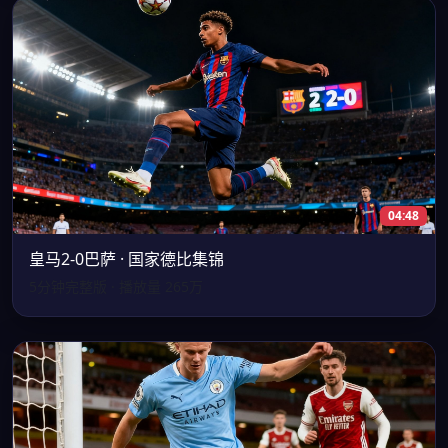
04:48
皇马2-0巴萨 · 国家德比集锦
5分钟完整版 · 播放量 265万