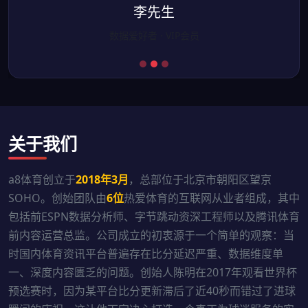
李先生
数据爱好者 · VIP会员
关于我们
a8体育创立于
2018年3月
，总部位于北京市朝阳区望京
SOHO。创始团队由
6位
热爱体育的互联网从业者组成，其中
包括前ESPN数据分析师、字节跳动资深工程师以及腾讯体育
前内容运营总监。公司成立的初衷源于一个简单的观察：当
时国内体育资讯平台普遍存在比分延迟严重、数据维度单
一、深度内容匮乏的问题。创始人陈明在2017年观看世界杯
预选赛时，因为某平台比分更新滞后了近40秒而错过了进球