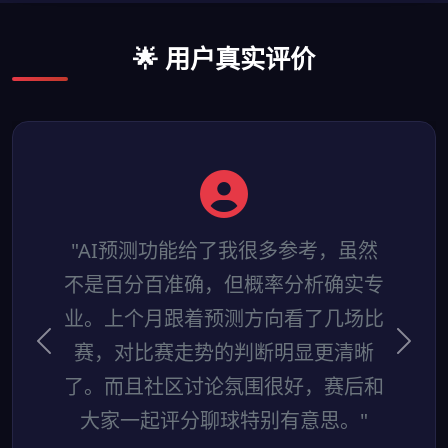
🌟 用户真实评价
"AI预测功能给了我很多参考，虽然
不是百分百准确，但概率分析确实专
业。上个月跟着预测方向看了几场比
赛，对比赛走势的判断明显更清晰
上一条评价
下一
了。而且社区讨论氛围很好，赛后和
大家一起评分聊球特别有意思。"