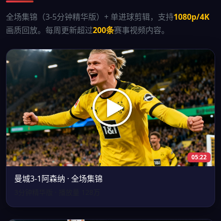
全场集锦（3-5分钟精华版）+ 单进球剪辑，支持
1080p/4K
画质回放。每周更新超过
200条
赛事视频内容。
05:22
曼城3-1阿森纳 · 全场集锦
3分钟精华版 · 播放量 128万