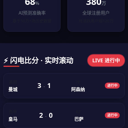
68
380
%
万
AI预测准确率
全球注册用户
基于50万+场历史数据
月活跃用户超120万
⚡ 闪电比分 · 实时滚动
LIVE 进行中
英超
78'
3
1
进行中
-
曼城
阿森纳
西甲
62'
2
0
进行中
-
皇马
巴萨