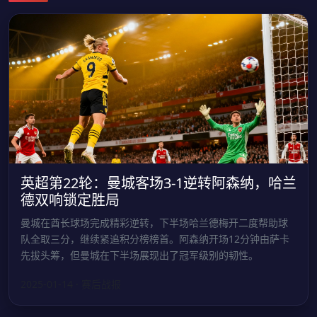
英超第22轮：曼城客场3-1逆转阿森纳，哈兰
德双响锁定胜局
曼城在酋长球场完成精彩逆转，下半场哈兰德梅开二度帮助球
队全取三分，继续紧追积分榜榜首。阿森纳开场12分钟由萨卡
先拔头筹，但曼城在下半场展现出了冠军级别的韧性。
2025-01-14 · 赛后战报