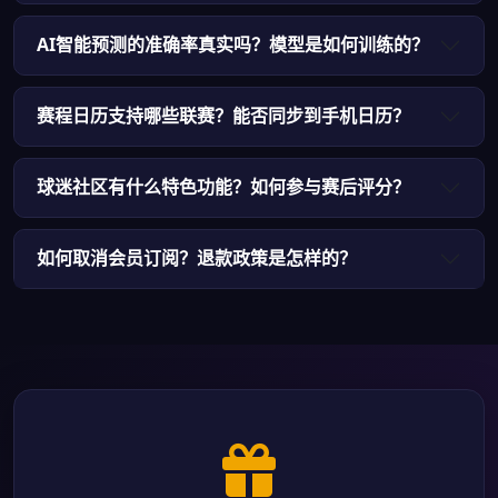
AI智能预测的准确率真实吗？模型是如何训练的？
赛程日历支持哪些联赛？能否同步到手机日历？
球迷社区有什么特色功能？如何参与赛后评分？
如何取消会员订阅？退款政策是怎样的？