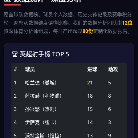
覆盖球队数据榜、球员个人数据、历史交锋记录及赛季积分
榜，助您从数据维度读懂比赛。我们的数据分析团队由
12位
资深体育分析师组成，每日产出超过
80份
定制化数据报告。
🏆 英超射手榜 TOP 5
#
球员
进球
助攻
1
哈兰德（曼城）
21
5
2
萨拉赫（利物浦）
18
8
3
孙兴慜（热刺）
15
6
4
伊萨克（纽卡）
14
3
5
沃特金斯（维拉）
13
9