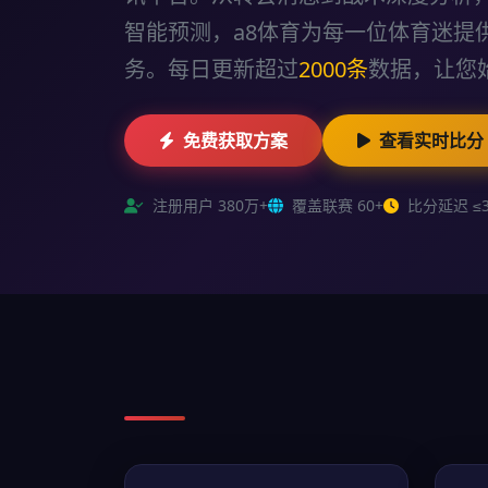
智能预测，a8体育为每一位体育迷提
务。每日更新超过
2000条
数据，让您
免费获取方案
查看实时比分
注册用户 380万+
覆盖联赛 60+
比分延迟 ≤