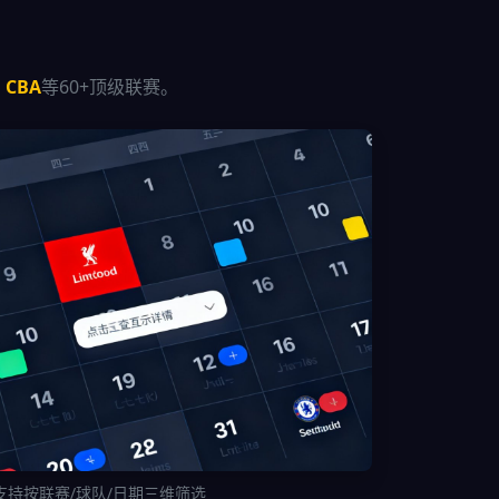
CBA
等60+顶级联赛。
支持按联赛/球队/日期三维筛选