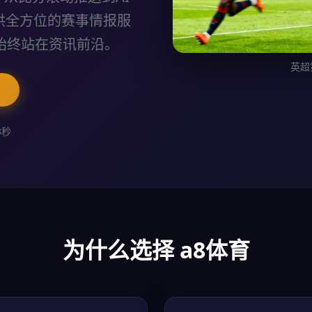
供全方位的赛事情报服
始终站在资讯前沿。
英超
3秒
为什么选择 a8体育