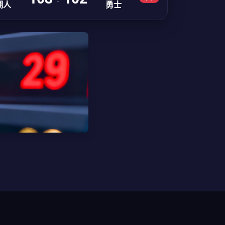
-
湖人
勇士