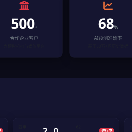
500
68
+
%
合作企业客户
AI预测准确率
含博彩机构与媒体平台
基于50万+场历史数据
西甲
62'
2
0
中
进行中