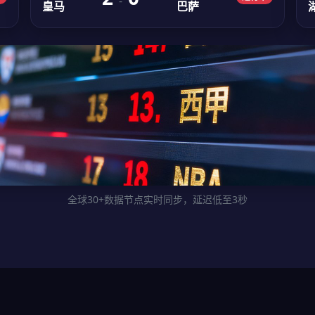
-
皇马
巴萨
全球30+数据节点实时同步，延迟低至3秒