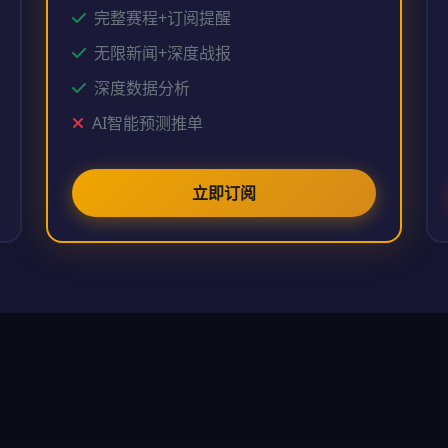
完整赛程+订阅提醒
无限新闻+深度战报
深度数据分析
AI智能预测推单
立即订阅