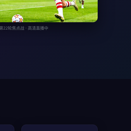
第22轮焦点战 · 高清直播中