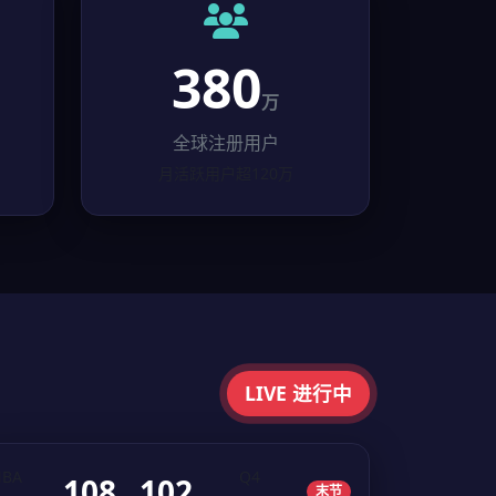
380
万
全球注册用户
月活跃用户超120万
LIVE 进行中
NBA
Q4
108
102
末节