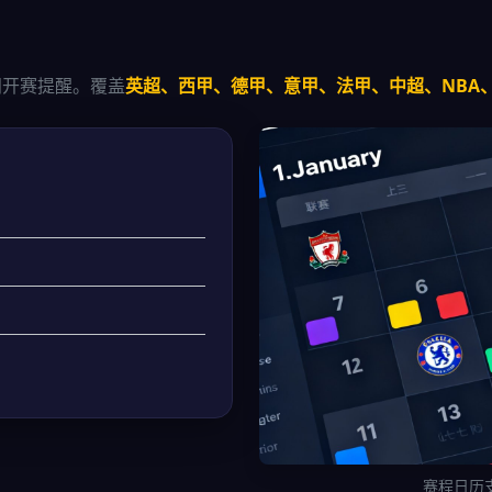
阅开赛提醒。覆盖
英超、西甲、德甲、意甲、法甲、中超、NBA、
赛程日历