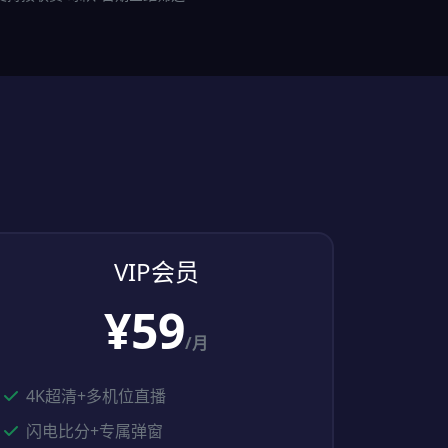
VIP会员
¥59
/月
4K超清+多机位直播
闪电比分+专属弹窗