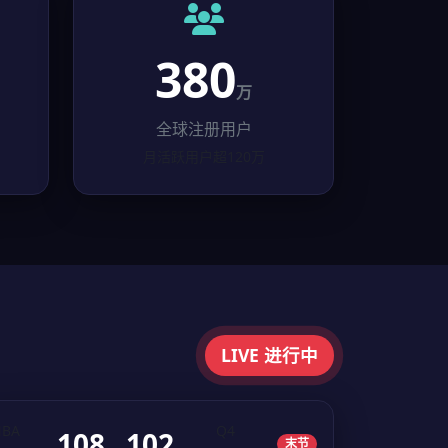
380
万
全球注册用户
月活跃用户超120万
LIVE 进行中
NBA
Q4
108
102
末节