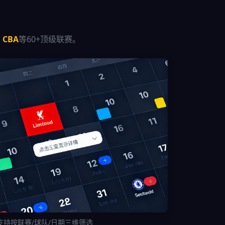
CBA
等60+顶级联赛。
支持按联赛/球队/日期三维筛选