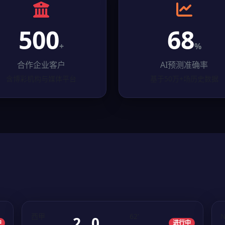
500
68
+
%
合作企业客户
AI预测准确率
含博彩机构与媒体平台
基于50万+场历史数据
西甲
62'
2
0
中
进行中