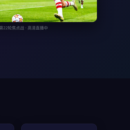
第22轮焦点战 · 高清直播中