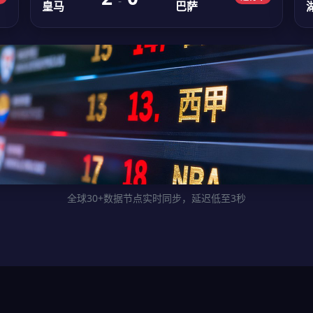
-
皇马
巴萨
全球30+数据节点实时同步，延迟低至3秒