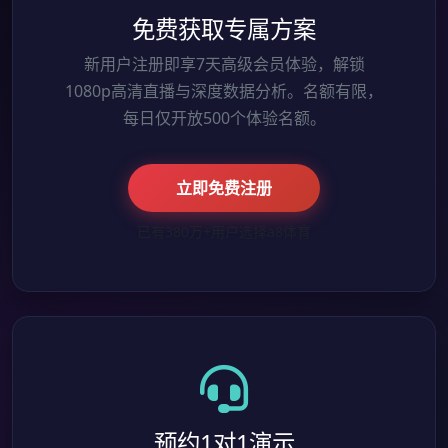
免费获取专属方案
新用户注册即享7天高级会员体验，解锁
1080p高清直播与深度数据分析。名额有限，
每日仅开放500个体验名额。
立即免费注册
已有380万+用户选择a8体育
预约1对1演示