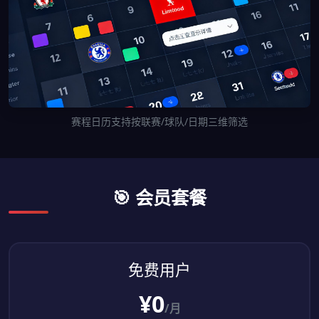
赛程日历支持按联赛/球队/日期三维筛选
🎯 会员套餐
免费用户
¥0
/月