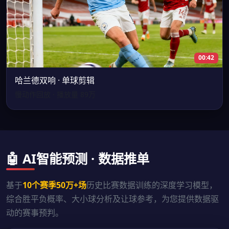
00:42
哈兰德双响 · 单球剪辑
慢动作回放 · 播放量 89万
🤖 AI智能预测 · 数据推单
基于
10个赛季50万+场
历史比赛数据训练的深度学习模型，
综合胜平负概率、大小球分析及让球参考，为您提供数据驱
动的赛事预判。