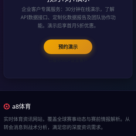
企业客户专属服务：30分钟在线演示，了解
API数据接口、定制化数据报告及团队协作功
能。演示后享首月5折优惠。
预约演示
已服务500+企业客户
a8体育
实时体育资讯网站，覆盖全球赛事动态与赛前情报解析。从
转会消息到战术分析，满足您的深度资讯需求。