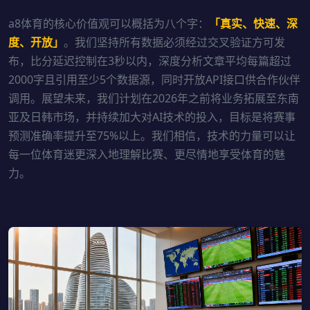
a8体育的核心价值观可以概括为八个字：
「真实、快速、深
度、开放」
。我们坚持所有数据必须经过交叉验证方可发
布，比分延迟控制在3秒以内，深度分析文章平均每篇超过
2000字且引用至少5个数据源，同时开放API接口供合作伙伴
调用。展望未来，我们计划在2026年之前将业务拓展至东南
亚及日韩市场，并持续加大对AI技术的投入，目标是将赛事
预测准确率提升至75%以上。我们相信，技术的力量可以让
每一位体育迷更深入地理解比赛、更尽情地享受体育的魅
力。