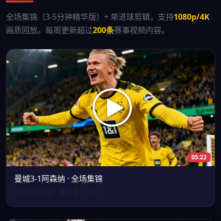
全场集锦（3-5分钟精华版）+ 单进球剪辑，支持
1080p/4K
画质回放。每周更新超过
200条
赛事视频内容。
05:22
曼城3-1阿森纳 · 全场集锦
3分钟精华版 · 播放量 128万