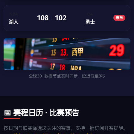
NBA
Q4
108
102
末节
-
湖人
勇士
全球30+数据节点实时同步，延迟低至3秒
📅 赛程日历 · 比赛预告
按日期与联赛筛选您关注的赛事，支持一键订阅开赛提醒。