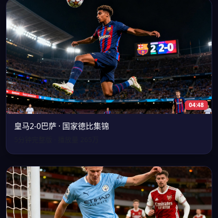
04:48
皇马2-0巴萨 · 国家德比集锦
5分钟完整版 · 播放量 265万