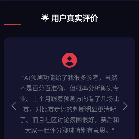
🌟 用户真实评价
"AI预测功能给了我很多参考，虽然
不是百分百准确，但概率分析确实专
业。上个月跟着预测方向看了几场比
赛，对比赛走势的判断明显更清晰
上一条评价
下一
了。而且社区讨论氛围很好，赛后和
大家一起评分聊球特别有意思。"