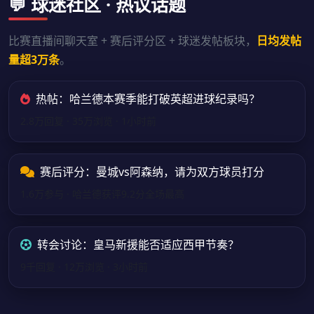
💬 球迷社区 · 热议话题
比赛直播间聊天室 + 赛后评分区 + 球迷发帖板块，
日均发帖
量超3万条
。
热帖：哈兰德本赛季能打破英超进球纪录吗？
2.8万回复 · 35万浏览 · 1小时前
赛后评分：曼城vs阿森纳，请为双方球员打分
1.6万参与 · 哈兰德获评9.2分全场最高
转会讨论：皇马新援能否适应西甲节奏？
9千回复 · 12万浏览 · 3小时前