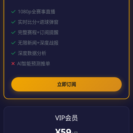
1080p全赛事直播
实时比分+进球弹窗
完整赛程+订阅提醒
无限新闻+深度战报
深度数据分析
AI智能预测推单
立即订阅
VIP会员
¥59