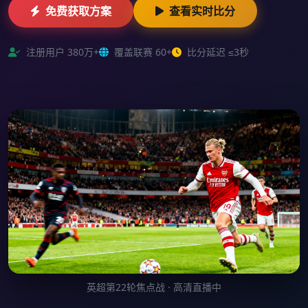
免费获取方案
查看实时比分
注册用户 380万+
覆盖联赛 60+
比分延迟 ≤3秒
英超第22轮焦点战 · 高清直播中