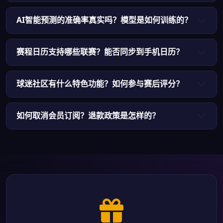
AI智能预测的准确率真实吗？模型是如何训练的？
赛程日历支持哪些联赛？能否同步到手机日历？
球迷社区有什么特色功能？如何参与赛后评分？
如何取消会员订阅？退款政策是怎样的？