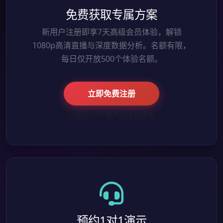
免费获取专属方案
新用户注册即享7天高级会员体验，解锁
1080p高清直播与深度数据分析。名额有限，
每日仅开放500个体验名额。
立即免费注册
已有380万+用户选择a8体育
预约1对1演示