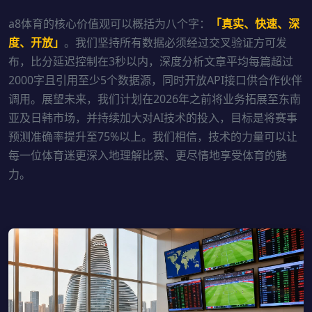
a8体育的核心价值观可以概括为八个字：
「真实、快速、深
度、开放」
。我们坚持所有数据必须经过交叉验证方可发
布，比分延迟控制在3秒以内，深度分析文章平均每篇超过
2000字且引用至少5个数据源，同时开放API接口供合作伙伴
调用。展望未来，我们计划在2026年之前将业务拓展至东南
亚及日韩市场，并持续加大对AI技术的投入，目标是将赛事
预测准确率提升至75%以上。我们相信，技术的力量可以让
每一位体育迷更深入地理解比赛、更尽情地享受体育的魅
力。