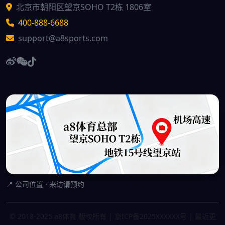
北京市朝阳区望京SOHO T2栋 1806室
400-888-6688
support@a8sports.com
📍 公司位置 · 来访请预约
© 2018-2025 a8体育 版权所有 | 京ICP备2025XXXXXX号 | 最近更