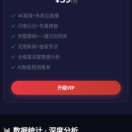
/月
4K超清+多机位直播
闪电比分+专属弹窗
完整赛程+一键日历同步
无限新闻+独家专访
全维度深度数据分析
AI智能预测推单
升级VIP
📊 数据统计 · 深度分析