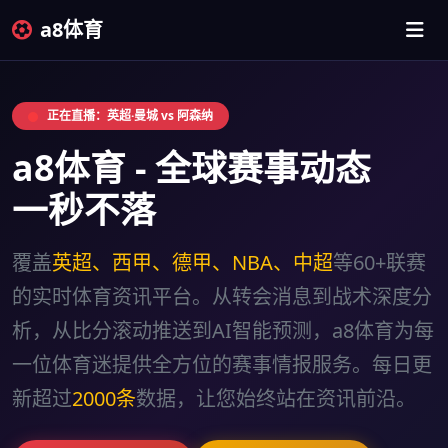
a8体育
正在直播：英超·曼城 vs 阿森纳
a8体育 - 全球赛事动态
一秒不落
覆盖
英超、西甲、德甲、NBA、中超
等60+联赛
的实时体育资讯平台。从转会消息到战术深度分
析，从比分滚动推送到AI智能预测，a8体育为每
一位体育迷提供全方位的赛事情报服务。每日更
新超过
2000条
数据，让您始终站在资讯前沿。