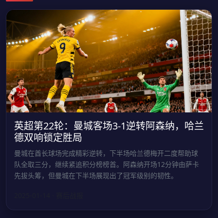
英超第22轮：曼城客场3-1逆转阿森纳，哈兰
德双响锁定胜局
曼城在酋长球场完成精彩逆转，下半场哈兰德梅开二度帮助球
队全取三分，继续紧追积分榜榜首。阿森纳开场12分钟由萨卡
先拔头筹，但曼城在下半场展现出了冠军级别的韧性。
2025-01-14 · 赛后战报