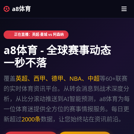
a8体育
正在直播：英超·曼城 vs 阿森纳
a8体育 - 全球赛事动态
一秒不落
覆盖
英超、西甲、德甲、NBA、中超
等60+联赛
的实时体育资讯平台。从转会消息到战术深度分
析，从比分滚动推送到AI智能预测，a8体育为每
一位体育迷提供全方位的赛事情报服务。每日更
新超过
2000条
数据，让您始终站在资讯前沿。