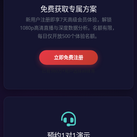
免费获取专属方案
新用户注册即享7天高级会员体验，解锁
1080p高清直播与深度数据分析。名额有限，
每日仅开放500个体验名额。
立即免费注册
已有380万+用户选择a8体育
预约1对1演示