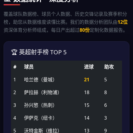
覆盖球队数据榜、球员个人数据、历史交锋记录及赛季积分
榜，助您从数据维度读懂比赛。我们的数据分析团队由
12位
资深体育分析师组成，每日产出超过
80份
定制化数据报告。
🏆 英超射手榜 TOP 5
#
球员
进球
助攻
1
哈兰德（曼城）
21
5
2
萨拉赫（利物浦）
18
8
3
孙兴慜（热刺）
15
6
4
伊萨克（纽卡）
14
3
5
沃特金斯（维拉）
13
9