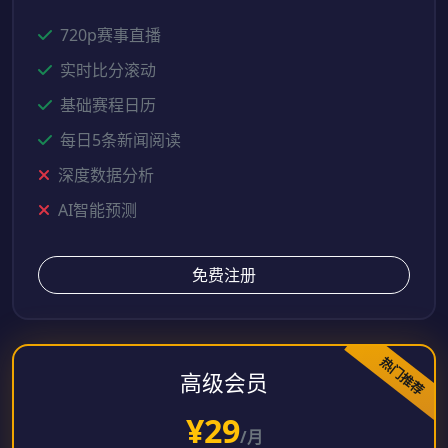
720p赛事直播
实时比分滚动
基础赛程日历
每日5条新闻阅读
深度数据分析
AI智能预测
免费注册
高级会员
¥29
/月