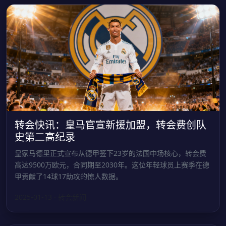
转会快讯：皇马官宣新援加盟，转会费创队
史第二高纪录
皇家马德里正式宣布从德甲签下23岁的法国中场核心，转会费
高达9500万欧元，合同期至2030年。这位年轻球员上赛季在德
甲贡献了14球17助攻的惊人数据。
2025-01-13 · 转会新闻