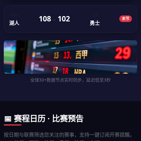
NBA
Q4
108
102
末节
-
湖人
勇士
全球30+数据节点实时同步，延迟低至3秒
📅 赛程日历 · 比赛预告
按日期与联赛筛选您关注的赛事，支持一键订阅开赛提醒。