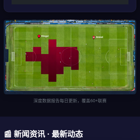
深度数据报告每日更新，覆盖60+联赛
📰 新闻资讯 · 最新动态