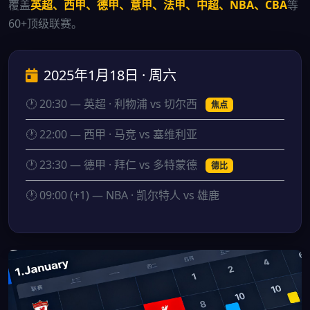
覆盖
英超、西甲、德甲、意甲、法甲、中超、NBA、CBA
等
60+顶级联赛。
2025年1月18日 · 周六
🕐 20:30 — 英超 · 利物浦 vs 切尔西
焦点
🕐 22:00 — 西甲 · 马竞 vs 塞维利亚
🕐 23:30 — 德甲 · 拜仁 vs 多特蒙德
德比
🕐 09:00 (+1) — NBA · 凯尔特人 vs 雄鹿