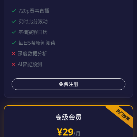
720p赛事直播
实时比分滚动
基础赛程日历
每日5条新闻阅读
深度数据分析
AI智能预测
免费注册
高级会员
¥29
/月