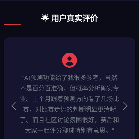
🌟 用户真实评价
"AI预测功能给了我很多参考，虽然
不是百分百准确，但概率分析确实专
业。上个月跟着预测方向看了几场比
赛，对比赛走势的判断明显更清晰
上一条评价
下一
了。而且社区讨论氛围很好，赛后和
大家一起评分聊球特别有意思。"