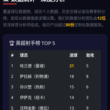
覆盖球队数据榜、球员个人数据、历史交锋记录及赛季积分
榜，助您从数据维度读懂比赛。我们的数据分析团队由
12位
资深体育分析师组成，每日产出超过
80份
定制化数据报告。
🏆 英超射手榜 TOP 5
#
球员
进球
助攻
1
哈兰德（曼城）
21
5
2
萨拉赫（利物浦）
18
8
3
孙兴慜（热刺）
15
6
4
伊萨克（纽卡）
14
3
5
沃特金斯（维拉）
13
9