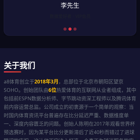
李先生
数据爱好者 · VIP会员
关于我们
a8体育创立于
2018年3月
，总部位于北京市朝阳区望京
SOHO。创始团队由
6位
热爱体育的互联网从业者组成，其中
包括前ESPN数据分析师、字节跳动资深工程师以及腾讯体育
前内容运营总监。公司成立的初衷源于一个简单的观察：当
时国内体育资讯平台普遍存在比分延迟严重、数据维度单
一、深度内容匮乏的问题。创始人陈明在2017年观看世界杯
预选赛时，因为某平台比分更新滞后了近40秒而错过了进球