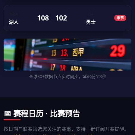
NBA
Q4
108
102
末节
-
湖人
勇士
全球30+数据节点实时同步，延迟低至3秒
📅 赛程日历 · 比赛预告
按日期与联赛筛选您关注的赛事，支持一键订阅开赛提醒。