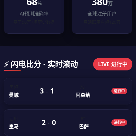
68
380
%
万
AI预测准确率
全球注册用户
基于50万+场历史数据
月活跃用户超120万
⚡ 闪电比分 · 实时滚动
LIVE 进行中
英超
78'
3
1
进行中
-
曼城
阿森纳
西甲
62'
2
0
进行中
-
皇马
巴萨