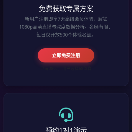
免费获取专属方案
新用户注册即享7天高级会员体验，解锁
1080p高清直播与深度数据分析。名额有限，
每日仅开放500个体验名额。
立即免费注册
已有380万+用户选择a8体育
预约1对1演示