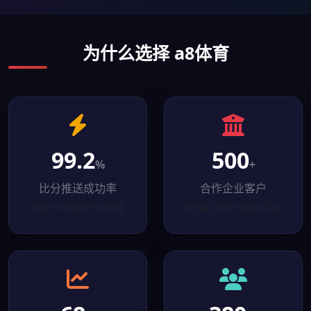
为什么选择 a8体育
99.2
500
%
+
比分推送成功率
合作企业客户
全球30+数据节点保障
含博彩机构与媒体平台