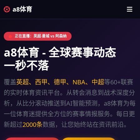
a8体育
正在直播：英超·曼城 vs 阿森纳
a8体育 - 全球赛事动态
一秒不落
覆盖
英超、西甲、德甲、NBA、中超
等60+联赛
的实时体育资讯平台。从转会消息到战术深度分
析，从比分滚动推送到AI智能预测，a8体育为每
一位体育迷提供全方位的赛事情报服务。每日更
新超过
2000条
数据，让您始终站在资讯前沿。