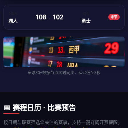
NBA
Q4
108
102
末节
-
湖人
勇士
全球30+数据节点实时同步，延迟低至3秒
📅 赛程日历 · 比赛预告
按日期与联赛筛选您关注的赛事，支持一键订阅开赛提醒。