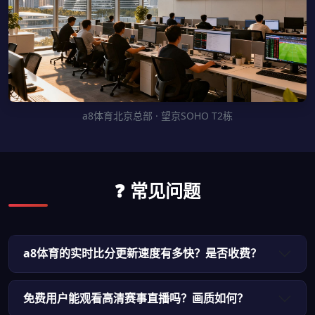
a8体育北京总部 · 望京SOHO T2栋
❓ 常见问题
a8体育的实时比分更新速度有多快？是否收费？
免费用户能观看高清赛事直播吗？画质如何？