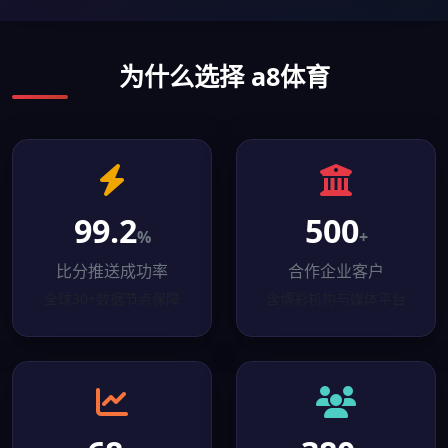
为什么选择 a8体育
99.2
500
%
+
比分推送成功率
合作企业客户
全球30+数据节点保障
含博彩机构与媒体平台