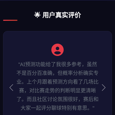
🌟 用户真实评价
"AI预测功能给了我很多参考，虽然
不是百分百准确，但概率分析确实专
业。上个月跟着预测方向看了几场比
赛，对比赛走势的判断明显更清晰
上一条评价
下一
了。而且社区讨论氛围很好，赛后和
大家一起评分聊球特别有意思。"