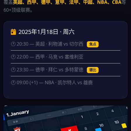
覆盖
英超、西甲、德甲、意甲、法甲、中超、NBA、CBA
等
60+顶级联赛。
2025年1月18日 · 周六
🕐 20:30 — 英超 · 利物浦 vs 切尔西
焦点
🕐 22:00 — 西甲 · 马竞 vs 塞维利亚
🕐 23:30 — 德甲 · 拜仁 vs 多特蒙德
德比
🕐 09:00 (+1) — NBA · 凯尔特人 vs 雄鹿