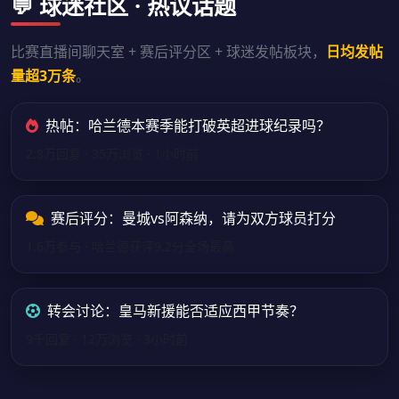
💬 球迷社区 · 热议话题
比赛直播间聊天室 + 赛后评分区 + 球迷发帖板块，
日均发帖
量超3万条
。
热帖：哈兰德本赛季能打破英超进球纪录吗？
2.8万回复 · 35万浏览 · 1小时前
赛后评分：曼城vs阿森纳，请为双方球员打分
1.6万参与 · 哈兰德获评9.2分全场最高
转会讨论：皇马新援能否适应西甲节奏？
9千回复 · 12万浏览 · 3小时前