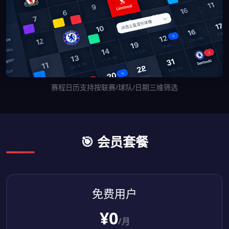
赛程日历支持按联赛/球队/日期三维筛选
🎯 会员套餐
免费用户
¥0
/月