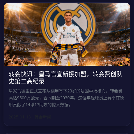
转会快讯：皇马官宣新援加盟，转会费创队
史第二高纪录
皇家马德里正式宣布从德甲签下23岁的法国中场核心，转会费
高达9500万欧元，合同期至2030年。这位年轻球员上赛季在德
甲贡献了14球17助攻的惊人数据。
2025-01-13 · 转会新闻