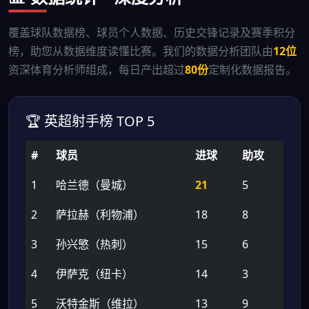
覆盖球队数据榜、球员个人数据、历史交锋记录及赛季积分
榜，助您从数据维度读懂比赛。我们的数据分析团队由
12位
资深体育分析师组成，每日产出超过
80份
定制化数据报告。
🏆 英超射手榜 TOP 5
#
球员
进球
助攻
1
哈兰德（曼城）
21
5
2
萨拉赫（利物浦）
18
8
3
孙兴慜（热刺）
15
6
4
伊萨克（纽卡）
14
3
5
沃特金斯（维拉）
13
9