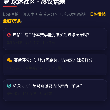
💬 球迷社区 · 热议话题
比赛直播间聊天室 + 赛后评分区 + 球迷发帖板块，
日均发帖
量超3万条
。
热帖：哈兰德本赛季能打破英超进球纪录吗？
2.8万回复 · 35万浏览 · 1小时前
赛后评分：曼城vs阿森纳，请为双方球员打分
1.6万参与 · 哈兰德获评9.2分全场最高
转会讨论：皇马新援能否适应西甲节奏？
9千回复 · 12万浏览 · 3小时前