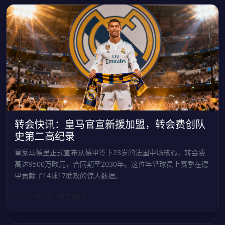
转会快讯：皇马官宣新援加盟，转会费创队
史第二高纪录
皇家马德里正式宣布从德甲签下23岁的法国中场核心，转会费
高达9500万欧元，合同期至2030年。这位年轻球员上赛季在德
甲贡献了14球17助攻的惊人数据。
2025-01-13 · 转会新闻