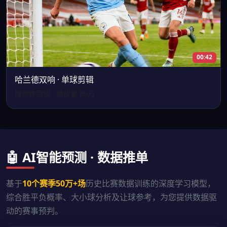
00:42
哈兰德双响 · 单球剪辑
慢动作回放 · 播放量 89万
🤖 AI智能预测 · 数据推单
基于
10个赛季50万+场
历史比赛数据训练的深度学习模型，
综合胜平负概率、大小球分析及让球参考，为您提供数据驱
动的赛事预判。