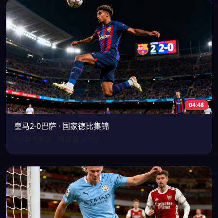
04:48
皇马2-0巴萨 · 国家德比集锦
5分钟完整版 · 播放量 265万