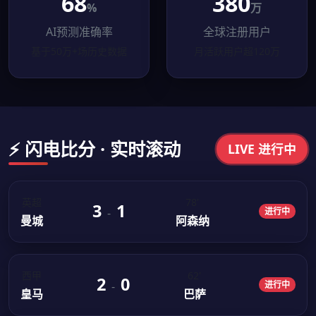
68
380
%
万
AI预测准确率
全球注册用户
基于50万+场历史数据
月活跃用户超120万
⚡ 闪电比分 · 实时滚动
LIVE 进行中
英超
78'
3
1
进行中
-
曼城
阿森纳
西甲
62'
2
0
进行中
-
皇马
巴萨