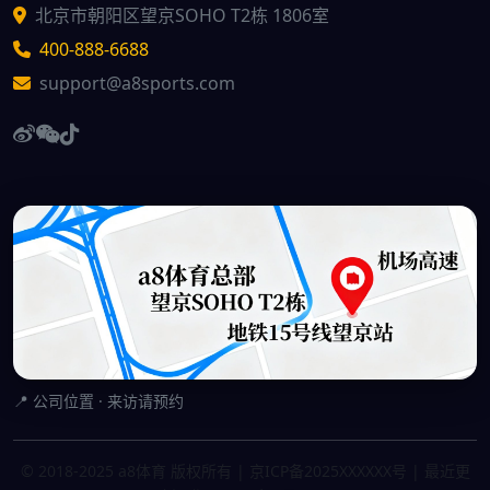
北京市朝阳区望京SOHO T2栋 1806室
400-888-6688
support@a8sports.com
📍 公司位置 · 来访请预约
© 2018-2025 a8体育 版权所有 | 京ICP备2025XXXXXX号 | 最近更