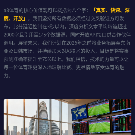
a8体育的核心价值观可以概括为八个字：
「真实、快速、深
度、开放」
。我们坚持所有数据必须经过交叉验证方可发
布，比分延迟控制在3秒以内，深度分析文章平均每篇超过
2000字且引用至少5个数据源，同时开放API接口供合作伙伴
调用。展望未来，我们计划在2026年之前将业务拓展至东南
亚及日韩市场，并持续加大对AI技术的投入，目标是将赛事
预测准确率提升至75%以上。我们相信，技术的力量可以让
每一位体育迷更深入地理解比赛、更尽情地享受体育的魅
力。