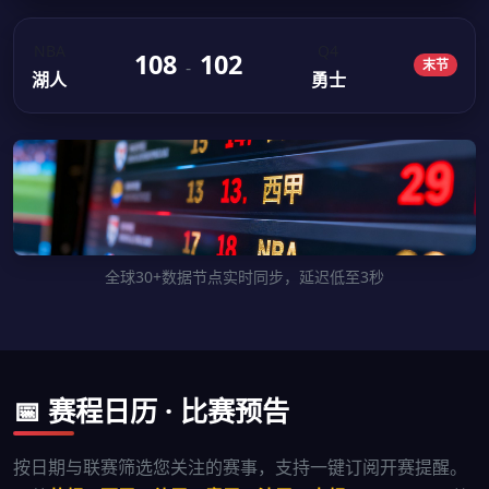
NBA
Q4
108
102
末节
-
湖人
勇士
全球30+数据节点实时同步，延迟低至3秒
📅 赛程日历 · 比赛预告
按日期与联赛筛选您关注的赛事，支持一键订阅开赛提醒。