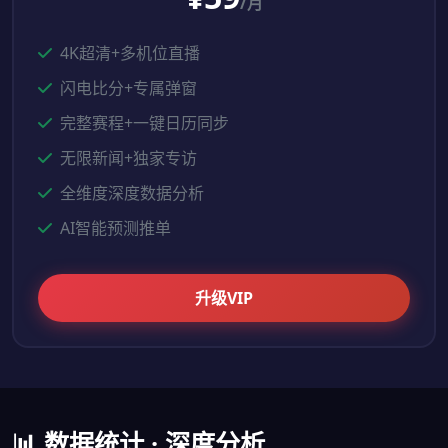
/月
4K超清+多机位直播
闪电比分+专属弹窗
完整赛程+一键日历同步
无限新闻+独家专访
全维度深度数据分析
AI智能预测推单
升级VIP
📊 数据统计 · 深度分析